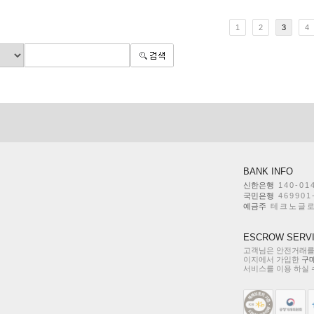
1
2
3
4
BANK INFO
신한은행
140-01
국민은행
469901
예금주
테크노글로
ESCROW SERV
고객님은 안전거래를
이지에서 가입한
구
서비스를 이용 하실 