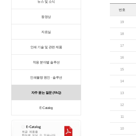
뉴스 및 소식
번호
동영상
19
자료실
18
17
인쇄 기술 및 관련 제품
16
적용 분야별 솔루션
15
인쇄불량 원인 · 솔루션
14
자주 묻는 질문 (FAQ)
13
12
E-Catalog
11
10