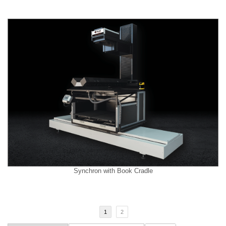
Synchron with Book Cradle
1
2