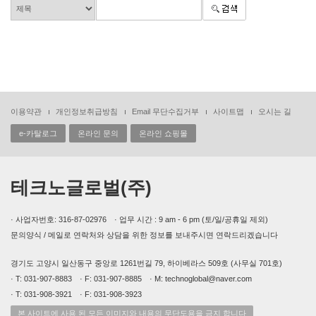
이용약관
개인정보취급방침
Email 무단수집거부
사이트맵
오시는 길
e-카탈로그
온라인 문의
온라인 쇼핑몰
테크노글로벌(주)
· 사업자번호: 316-87-02976 · 업무 시간 : 9 am - 6 pm (토/일/공휴일 제외)
문의양식 / 메일로 연락처와 상담을 위한 정보를 보내주시면 연락드리겠습니다
경기도 고양시 일산동구 중앙로 1261번길 79, 하이베라스 509호 (사무실 701호)
· T: 031-907-8883 · F: 031-907-8885 · M: technoglobal@naver.com
· T: 031-908-3921 · F: 031-908-3923
본 사이트에 사용 된 모든 이미지와 내용의 무단도용을 금지 합니다